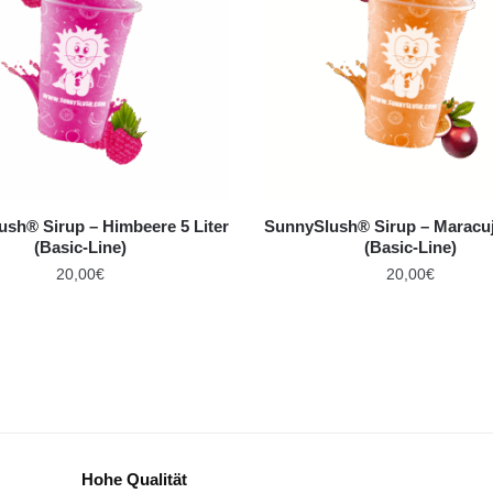
sh® Sirup – Himbeere 5 Liter
SunnySlush® Sirup – Maracuja
(Basic-Line)
(Basic-Line)
20,00
€
20,00
€
Hohe Qualität