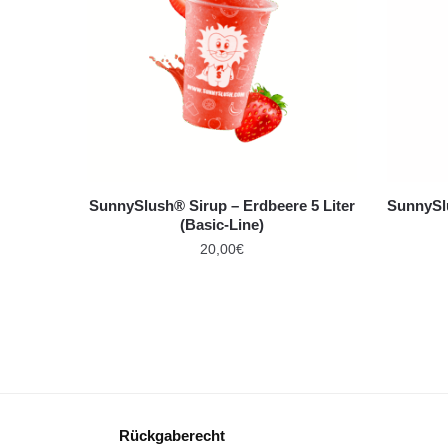
SunnySlush® Sirup – Erdbeere 5 Liter
SunnySlu
(Basic-Line)
20,00
€
Rückgaberecht