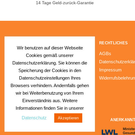
14 Tage Geld-zurück-Garantie
NAVIGATION
RECHTLICHES
Wir benutzen auf dieser Webseite
Fragen & Antworten (FAQs)
AGBs
Cookies gemäß unserer
Kontakt
Datenschutzerklä
Datenschutzerklärung. Sie können die
Impressum
Speicherung der Cookies in den
Datenschutzeinstellungen Ihres
Widerrufsbelehru
Browsers verhindern. Andernfalls gehen
wir bei Weiterbenutzung von Ihrem
Einverständnis aus. Weitere
Informationen finden Sie in unserer
Datenschutz
Akzeptieren
© SunnySlush®
ANERKANNT
Eine Marke der apb Group