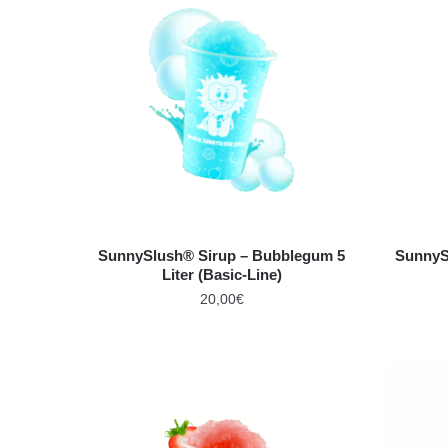
SunnySlush® Sirup – Bubblegum 5
SunnySl
Liter (Basic-Line)
20,00
€