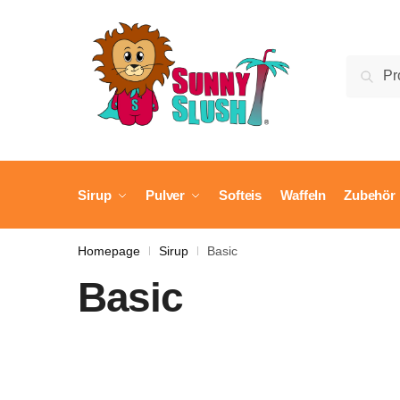
Skip
Skip
to
to
navigation
content
Suche
Suc
nach:
Sirup
Pulver
Softeis
Waffeln
Zubehör
Homepage
Sirup
Basic
|
|
Basic