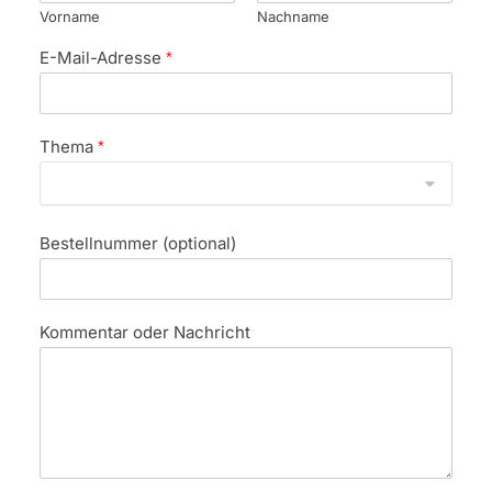
Vorname
Nachname
E-Mail-Adresse
*
Thema
*
Bestellnummer (optional)
K
Kommentar oder Nachricht
o
m
m
e
n
t
a
r