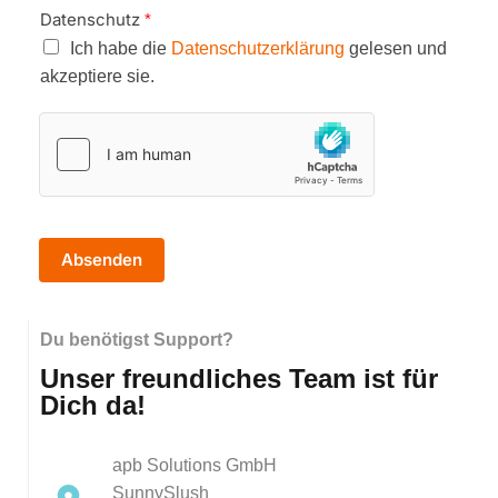
o
Datenschutz
*
d
Ich habe die
Datenschutzerklärung
gelesen und
e
akzeptiere sie.
r
N
a
c
h
r
i
c
h
Absenden
t
Du benötigst Support?
Unser freundliches Team ist für
Dich da!
apb Solutions GmbH
SunnySlush