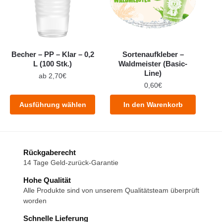
Optionen
Optionen
können
können
auf
auf
der
der
Becher – PP – Klar – 0,2
Sortenaufkleber –
Produktseite
Produktseite
L (100 Stk.)
Waldmeister (Basic-
gewählt
gewählt
Line)
ab
2,70
€
werden
werden
0,60
€
Dieses
Produkt
Ausführung wählen
In den Warenkorb
weist
mehrere
Varianten
auf.
Rückgaberecht
14 Tage Geld-zurück-Garantie
Die
Optionen
Hohe Qualität
können
Alle Produkte sind von unserem Qualitätsteam überprüft
auf
worden
der
Schnelle Lieferung