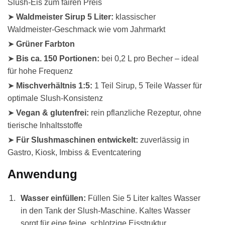
Slush-Eis zum fairen Preis
➤
Waldmeister Sirup 5 Liter:
klassischer
Waldmeister-Geschmack wie vom Jahrmarkt
➤
Grüner Farbton
➤
Bis ca. 150 Portionen:
bei 0,2 L pro Becher – ideal
für hohe Frequenz
➤
Mischverhältnis 1:5:
1 Teil Sirup, 5 Teile Wasser für
optimale Slush-Konsistenz
➤
Vegan & glutenfrei:
rein pflanzliche Rezeptur, ohne
tierische Inhaltsstoffe
➤
Für Slushmaschinen entwickelt:
zuverlässig in
Gastro, Kiosk, Imbiss & Eventcatering
Anwendung
Wasser einfüllen:
Füllen Sie 5 Liter kaltes Wasser
in den Tank der Slush-Maschine. Kaltes Wasser
sorgt für eine feine, schlotzige Eisstruktur.