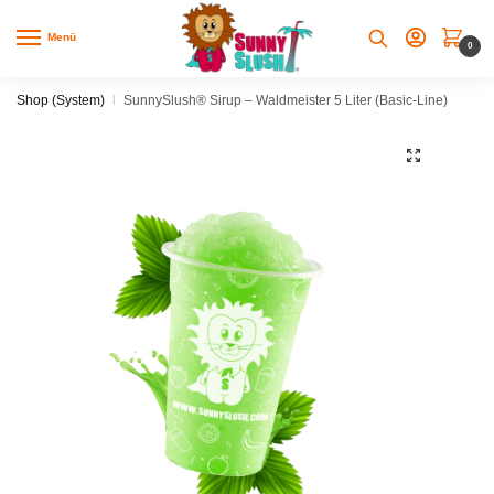
Skip
Skip
to
to
Menü
0
navigation
content
Shop (System)
|
SunnySlush® Sirup – Waldmeister 5 Liter (Basic-Line)
🔍