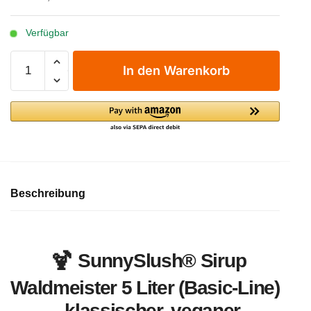
Verfügbar
SunnySlush®
In den Warenkorb
Sirup
-
Waldmeister
5
Liter
(Basic-
Line)
Menge
Beschreibung
SunnySlush® Sirup
Waldmeister 5 Liter (Basic-Line)
– klassischer, veganer