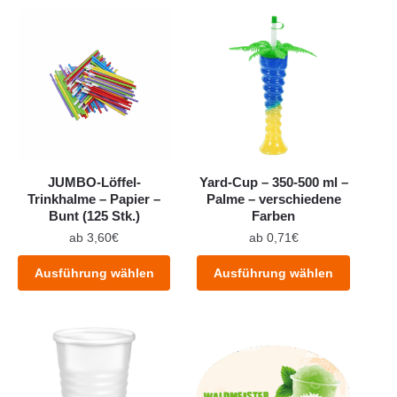
JUMBO-Löffel-
Yard-Cup – 350-500 ml –
Trinkhalme – Papier –
Palme – verschiedene
Bunt (125 Stk.)
Farben
ab
3,60
€
ab
0,71
€
Dieses
Dieses
Ausführung wählen
Ausführung wählen
Produkt
Produkt
weist
weist
mehrere
mehrere
Varianten
Varianten
auf.
auf.
Die
Die