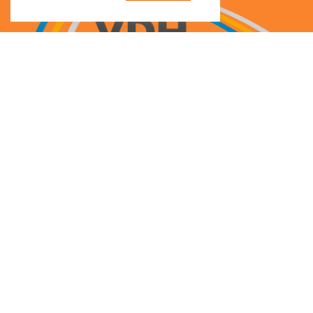
1,19
€
Yard-Cup – 350 ml – Fußball mit Logo – Rot
ab
€
Auswahl
ANERKANNTER
© SunnySlush®