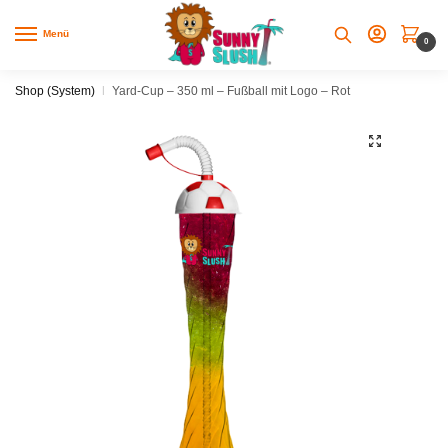
Skip
Skip
to
to
Menü
0
navigation
content
Shop (System)
|
Yard-Cup – 350 ml – Fußball mit Logo – Rot
🔍