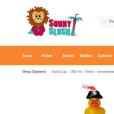
Skip
Skip
to
to
navigation
content
Suche
Suc
nach:
Sirup
Pulver
Softeis
Waffeln
Zubehör
Shop (System)
Yard-Cup – 350 ml – Ente – verschie
|