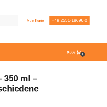
+49 2551-18696-0
Mein Konto
0,00
€
0
 350 ml –
rschiedene