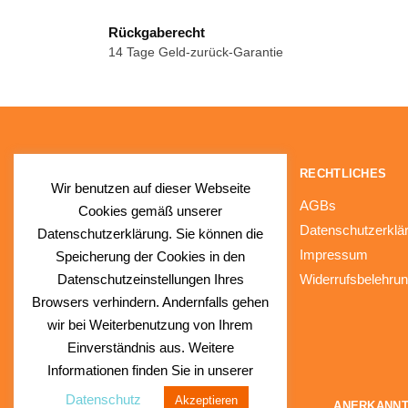
Rückgaberecht
14 Tage Geld-zurück-Garantie
NAVIGATION
RECHTLICHES
Wir benutzen auf dieser Webseite
Fragen & Antworten (FAQs)
AGBs
Cookies gemäß unserer
Kontakt
Datenschutzerklä
Datenschutzerklärung. Sie können die
Impressum
Speicherung der Cookies in den
Widerrufsbelehru
Datenschutzeinstellungen Ihres
Browsers verhindern. Andernfalls gehen
wir bei Weiterbenutzung von Ihrem
Einverständnis aus. Weitere
Informationen finden Sie in unserer
Datenschutz
Akzeptieren
© SunnySlush®
ANERKANNT