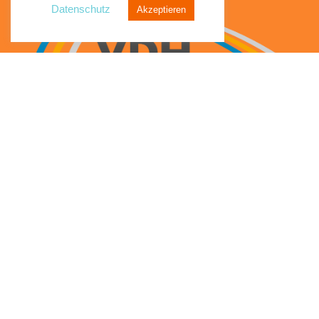
Datenschutz
Akzeptieren
6,50
€
Sunny’s Trinkschokolade – Pulver – Classic 600 g
€
In den Warenkorb