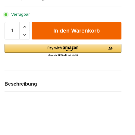
Verfügbar
Sunny's
In den Warenkorb
Trinkschokolade
-
Pulver
-
Classic
600
g
Menge
Beschreibung