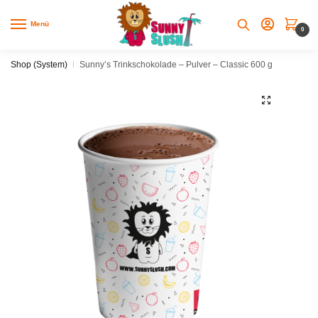
Skip
Skip
to
to
Menü
0
navigation
content
Shop (System)
|
Sunny’s Trinkschokolade – Pulver – Classic 600 g
🔍