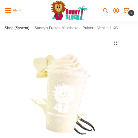
Skip
Skip
to
to
Menü
0
navigation
content
Shop (System)
|
Sunny’s Frozen Milkshake – Pulver – Vanille 1 KG
🔍