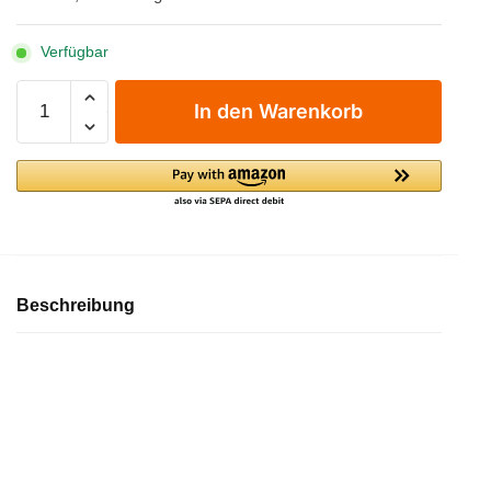
Verfügbar
Sunny's
In den Warenkorb
Frozen
Milkshake
-
Pulver
-
Vanille
1
KG
Beschreibung
Menge