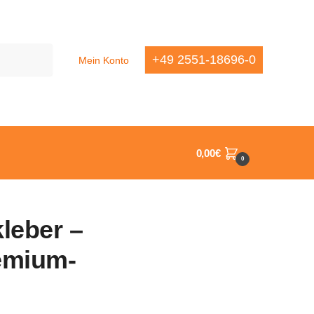
+49 2551-18696-0
Mein Konto
0,00
€
0
leber –
emium-