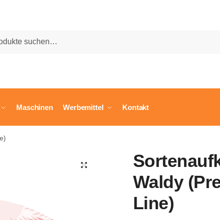
he
Maschinen
Werbemittel
Kontakt
e)
Sortenaufk
🔍
Waldy (Pr
Line)