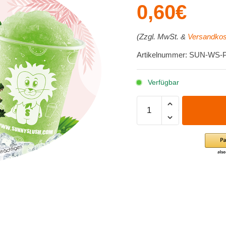
0,60
€
(Zzgl. MwSt. &
Versandkos
Artikelnummer: SUN-WS-
Verfügbar
Sortenaufkleber
-
Waldy
(Premium-
Line)
Menge