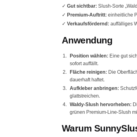
✓
Gut sichtbar:
Slush-Sorte „Wald
✓
Premium-Auftritt:
einheitliche 
✓
Verkaufsfördernd:
auffälliges 
Anwendung
Position wählen:
Eine gut sic
sofort auffällt.
Fläche reinigen:
Die Oberfläch
dauerhaft haftet.
Aufkleber anbringen:
Schutzf
glattstreichen.
Waldy-Slush hervorheben:
Di
grünen Premium-Line-Slush mit 
Warum SunnySlus