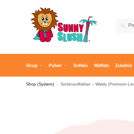
Skip
Skip
to
to
navigation
content
Suche
Suc
nach:
Sirup
Pulver
Softeis
Waffeln
Zubehör
Shop (System)
Sortenaufkleber – Waldy (Premium-Lin
|