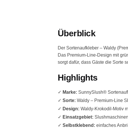
Überblick
Der Sortenaufkleber – Waldy (Prem
Das Premium-Line-Design mit grünem
sorgt dafür, dass Gäste die Sorte 
Highlights
✓
Marke:
SunnySlush® Sortenaufk
✓
Sorte:
Waldy – Premium-Line Sl
✓
Design:
Waldy-Krokodil-Motiv m
✓
Einsatzgebiet:
Slushmaschinen,
✓
Selbstklebend:
einfaches Anbri