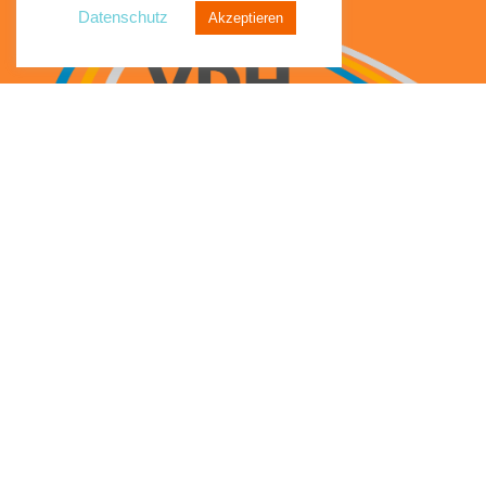
Datenschutz
Akzeptieren
0,60
€
Sortenaufkleber – Strawberry Margarita (Cocktail-Line)
€
In den Warenkorb