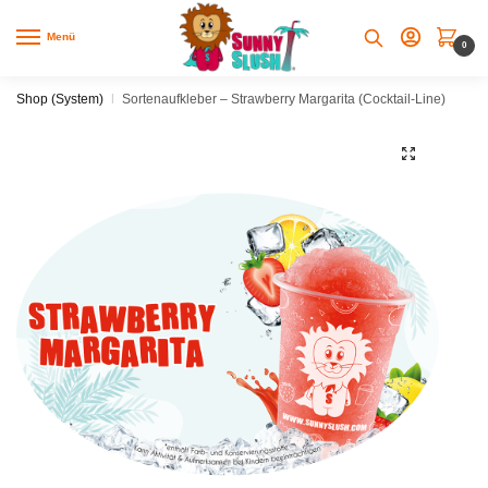
Skip
Skip
to
to
Menü
0
navigation
content
Shop (System)
|
Sortenaufkleber – Strawberry Margarita (Cocktail-Line)
🔍