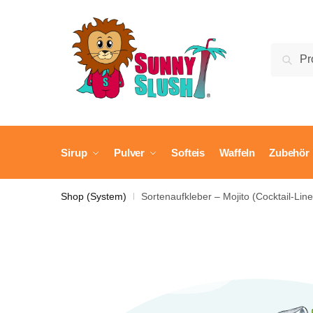
Skip
Skip
to
to
navigation
content
Suche
Suc
nach:
Sirup
Pulver
Softeis
Waffeln
Zubehör
Shop (System)
Sortenaufkleber – Mojito (Cocktail-Line
|