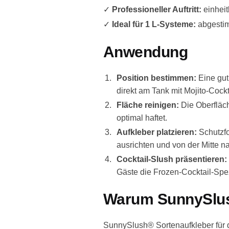
✓
Professioneller Auftritt:
einheit
✓
Ideal für 1 L-Systeme:
abgestimm
Anwendung
Position bestimmen:
Eine gut
direkt am Tank mit Mojito-Cockt
Fläche reinigen:
Die Oberfläch
optimal haftet.
Aufkleber platzieren:
Schutzfol
ausrichten und von der Mitte n
Cocktail-Slush präsentieren:
Gäste die Frozen-Cocktail-Spezi
Warum SunnySlush
SunnySlush® Sortenaufkleber für 