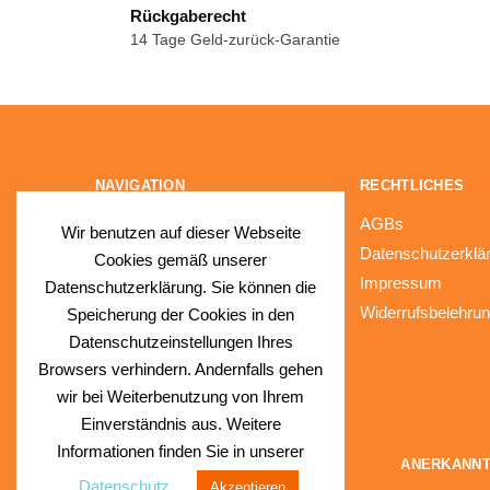
Rückgaberecht
14 Tage Geld-zurück-Garantie
NAVIGATION
RECHTLICHES
Fragen & Antworten (FAQs)
AGBs
Wir benutzen auf dieser Webseite
Kontakt
Datenschutzerklä
Cookies gemäß unserer
Impressum
Datenschutzerklärung. Sie können die
Widerrufsbelehru
Speicherung der Cookies in den
Datenschutzeinstellungen Ihres
Browsers verhindern. Andernfalls gehen
wir bei Weiterbenutzung von Ihrem
Einverständnis aus. Weitere
Informationen finden Sie in unserer
© SunnySlush®
ANERKANNT
Datenschutz
Akzeptieren