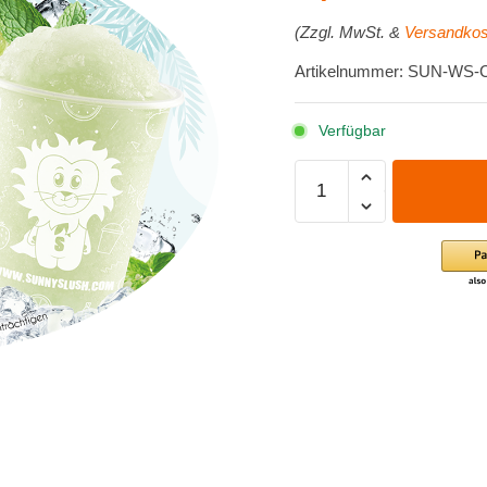
(Zzgl. MwSt. &
Versandkos
Artikelnummer: SUN-WS-
Verfügbar
Sortenaufkleber
-
Mojito
(Cocktail-
Line)
Menge