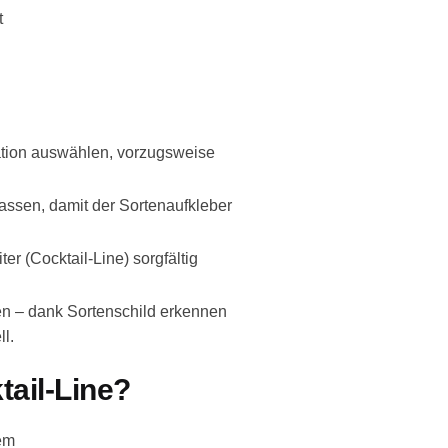
t
ation auswählen, vorzugsweise
lassen, damit der Sortenaufkleber
er (Cocktail-Line) sorgfältig
len – dank Sortenschild erkennen
ll.
ail-Line?
em