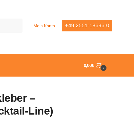
+49 2551-18696-0
Mein Konto
0,00
€
0
leber –
cktail-Line)