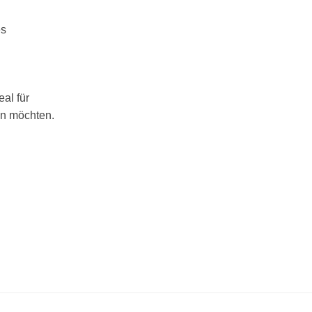
es
al für
en möchten.