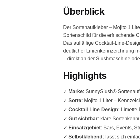
Überblick
Der Sortenaufkleber – Mojito 1 Li
Sortenschild für die erfrischende C
Das auffällige Cocktail-Line-Desig
deutlicher Linienkennzeichnung ma
– direkt an der Slushmaschine ode
Highlights
✓
Marke:
SunnySlush® Sortenaufkl
✓
Sorte:
Mojito 1 Liter – Kennzeic
✓
Cocktail-Line-Design:
Limette-
✓
Gut sichtbar:
klare Sortenkennu
✓
Einsatzgebiet:
Bars, Events, St
✓
Selbstklebend:
lässt sich einfa