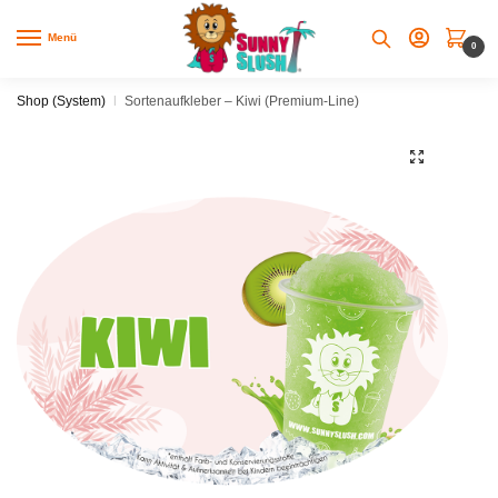
Skip
Skip
to
to
Menü
0
navigation
content
Shop (System)
|
Sortenaufkleber – Kiwi (Premium-Line)
🔍