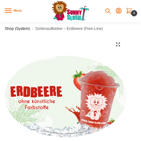
Skip
Skip
to
to
Menü
0
navigation
content
Shop (System)
|
Sortenaufkleber – Erdbeere (Free-Line)
🔍