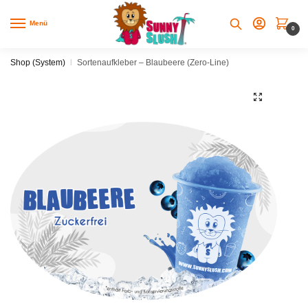
Skip
Skip
to
to
Menü
0
navigation
content
Shop (System)
|
Sortenaufkleber – Blaubeere (Zero-Line)
🔍