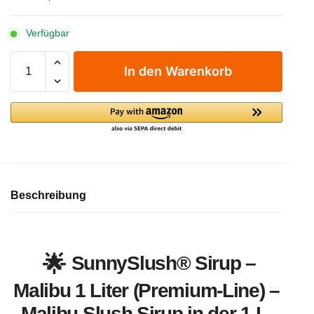
Verfügbar
SunnySlush®
In den Warenkorb
Sirup
-
Malibu
1
Liter
(Premium-
Line)
Menge
Beschreibung
SunnySlush® Sirup –
Malibu 1 Liter (Premium-Line) –
Malibu Slush Sirup in der 1 L-