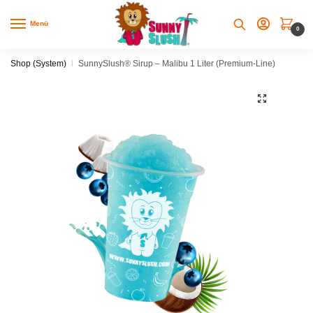
Skip
Skip
to
to
Menü
0
navigation
content
Shop (System)
|
SunnySlush® Sirup – Malibu 1 Liter (Premium-Line)
🔍