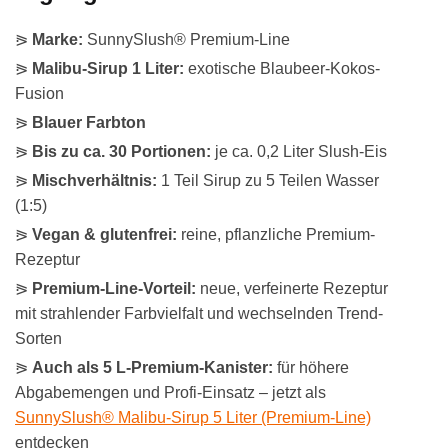
⪘
Marke:
SunnySlush® Premium-Line
⪘
Malibu-Sirup 1 Liter:
exotische Blaubeer-Kokos-
Fusion
⪘
Blauer Farbton
⪘
Bis zu ca. 30 Portionen:
je ca. 0,2 Liter Slush-Eis
⪘
Mischverhältnis:
1 Teil Sirup zu 5 Teilen Wasser
(1:5)
⪘
Vegan & glutenfrei:
reine, pflanzliche Premium-
Rezeptur
⪘
Premium-Line-Vorteil:
neue, verfeinerte Rezeptur
mit strahlender Farbvielfalt und wechselnden Trend-
Sorten
⪘
Auch als 5 L-Premium-Kanister:
für höhere
Abgabemengen und Profi-Einsatz – jetzt als
SunnySlush® Malibu-Sirup 5 Liter (Premium-Line)
entdecken