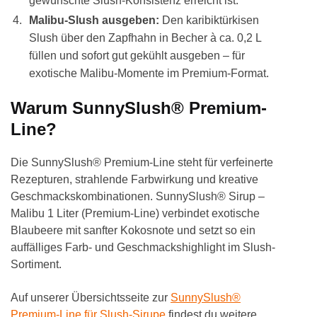
gewünschte Slush-Konsistenz erreicht ist.
Malibu-Slush ausgeben:
Den karibiktürkisen
Slush über den Zapfhahn in Becher à ca. 0,2 L
füllen und sofort gut gekühlt ausgeben – für
exotische Malibu-Momente im Premium-Format.
Warum SunnySlush® Premium-
Line?
Die SunnySlush® Premium-Line steht für verfeinerte
Rezepturen, strahlende Farbwirkung und kreative
Geschmackskombinationen. SunnySlush® Sirup –
Malibu 1 Liter (Premium-Line) verbindet exotische
Blaubeere mit sanfter Kokosnote und setzt so ein
auffälliges Farb- und Geschmackshighlight im Slush-
Sortiment.
Auf unserer Übersichtsseite zur
SunnySlush®
Premium-Line für Slush-Sirupe
findest du weitere