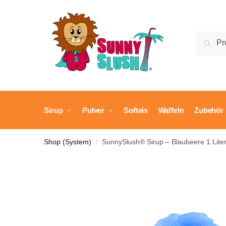
Skip
Skip
to
to
navigation
content
Suche
Suc
nach:
Sirup
Pulver
Softeis
Waffeln
Zubehör
Shop (System)
SunnySlush® Sirup – Blaubeere 1 Liter
|