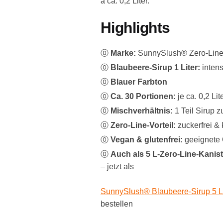
à ca. 0,2 Liter.
Highlights
⓪
Marke:
SunnySlush® Zero-Lin
⓪
Blaubeere-Sirup 1 Liter:
intens
⓪
Blauer Farbton
⓪
Ca. 30 Portionen:
je ca. 0,2 Lit
⓪
Mischverhältnis:
1 Teil Sirup z
⓪
Zero-Line-Vorteil:
zuckerfrei & 
⓪
Vegan & glutenfrei:
geeignete 
⓪
Auch als 5 L-Zero-Line-Kanist
– jetzt als
SunnySlush® Blaubeere-Sirup 5 Li
bestellen