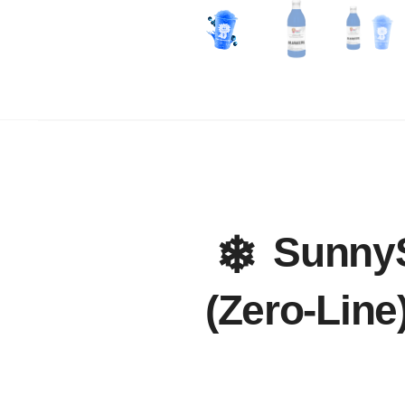
SunnySl
(Zero-Line