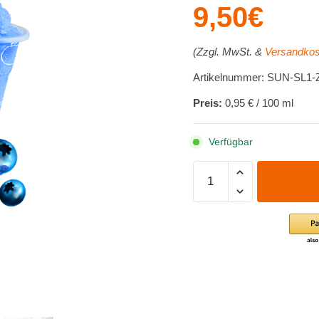
9,50
€
(Zzgl. MwSt. &
Versandkos
Artikelnummer: SUN-SL1-
Preis:
0,95 € / 100 ml
Verfügbar
SunnySlush®
Sirup
-
Blaubeere
1
Liter
(Zero-
Line)
Menge