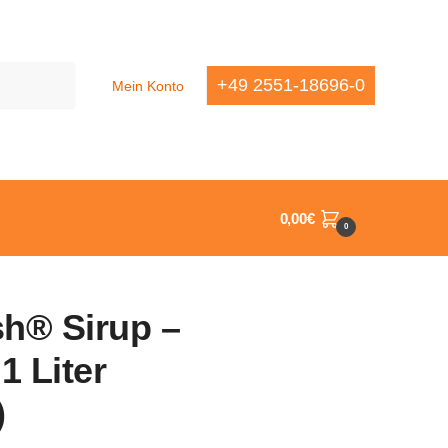
+49 2551-18696-0
Mein Konto
0,00
€
0
h® Sirup –
1 Liter
)