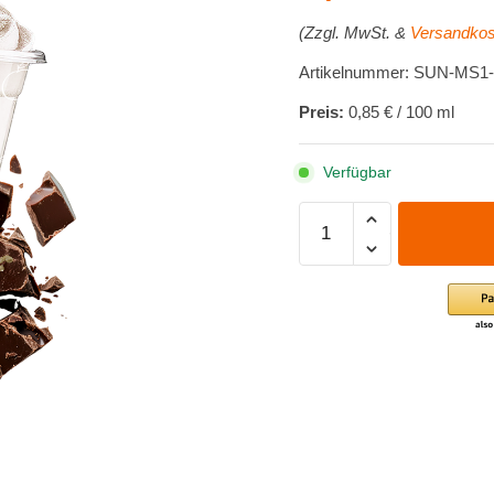
(Zzgl. MwSt. &
Versandkos
Artikelnummer: SUN-MS1
Preis:
0,85 € / 100 ml
Verfügbar
Milchshake-
Sirup
-
Schokolade
1
Liter
Menge