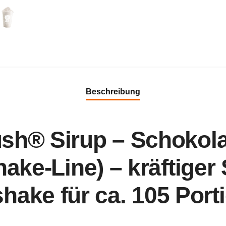
Beschreibung
sh® Sirup – Schokolad
hake-Line) – kräftiger
shake für ca. 105 Port