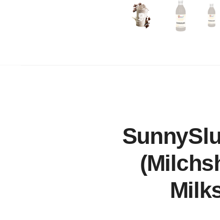
SunnySlu
(Milchs
Milk