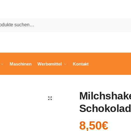
he
Maschinen
Werbemittel
Kontakt
Milchshak
🔍
Schokolade
8,50
€