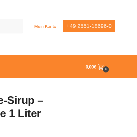
+49 2551-18696-0
Mein Konto
0,00
€
0
e-Sirup –
 1 Liter