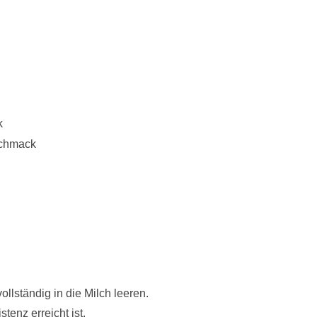
k
schmack
lständig in die Milch leeren.
enz erreicht ist.