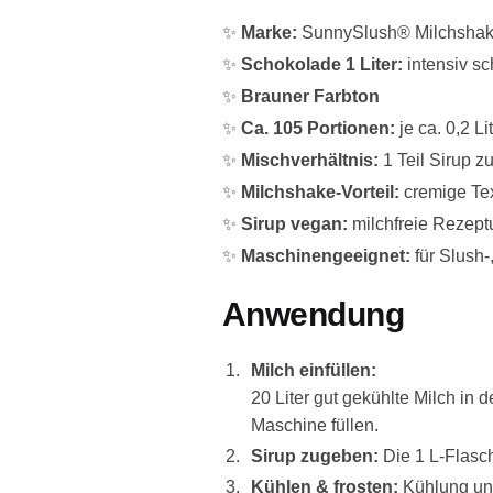
✨
Marke:
SunnySlush® Milchshak
✨
Schokolade 1 Liter:
intensiv sc
✨
Brauner Farbton
✨
Ca. 105 Portionen:
je ca. 0,2 Li
✨
Mischverhältnis:
1 Teil Sirup zu
✨
Milchshake-Vorteil:
cremige Tex
✨
Sirup vegan:
milchfreie Rezept
✨
Maschinengeeignet:
für Slush-
Anwendung
Milch einfüllen:
20 Liter gut gekühlte Milch in
Maschine füllen.
Sirup zugeben:
Die 1 L-Flasch
Kühlen & frosten:
Kühlung und 