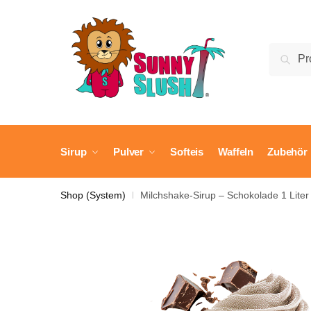
Skip
Skip
to
to
navigation
content
Suche
Suc
nach:
Sirup
Pulver
Softeis
Waffeln
Zubehör
Shop (System)
Milchshake-Sirup – Schokolade 1 Liter
|