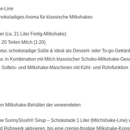
e-Line
hokoladiges Aroma für klassische Milkshakes
ter (ca. 21 Liter Fertig-Milkshake)
 20 Teilen Milch (1:20)
tur, schokoladige Süße & ideal als Dessert- oder To-go-Geträn
ur, in Kombination mit Milch klassischer Schoko-Milkshake-Ge
, Softeis- und Milkshake-Maschinen mit Kühl- und Rührfunktion
 den Milkshake-Behälter der verwendeten
e SunnySlush® Sirup – Schokolade 1 Liter (Milchshake-Line) vol
Rührwerk aktivieren, bis eine cremig-frostige Milkshake-Konsist