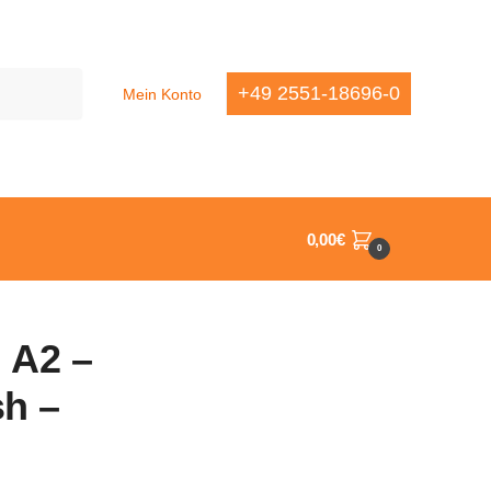
+49 2551-18696-0
Mein Konto
0,00
€
0
 A2 –
h –