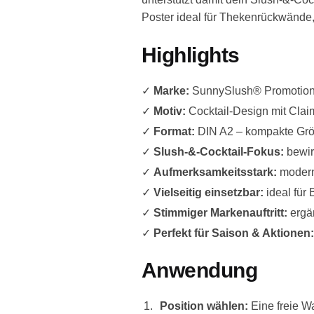
Poster ideal für Thekenrückwände
Highlights
✓
Marke:
SunnySlush® Promotio
✓
Motiv:
Cocktail-Design mit Claim „
✓
Format:
DIN A2 – kompakte Grö
✓
Slush-&-Cocktail-Fokus:
bewir
✓
Aufmerksamkeitsstark:
moderne
✓
Vielseitig einsetzbar:
ideal für 
✓
Stimmiger Markenauftritt:
ergä
✓
Perfekt für Saison & Aktionen:
Anwendung
Position wählen:
Eine freie W