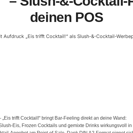
“ – Slush-&-Cocktail-
deinen POS
is trifft Cocktail!“ bringt Bar-Feeling direkt an deine Wand:
Slush-Eis, Frozen Cocktails und gemixte Drinks wirkungsvoll i
cktail-Angebot am Point-of-Sale. Dank DIN A2-Format eignet sic