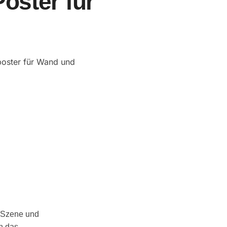
Poster für
n Szene und
h das