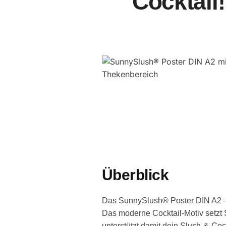
Cocktail!
Überblick
Das SunnySlush® Poster DIN A2 – „E
Das moderne Cocktail-Motiv setzt 
unterstützt damit dein Slush-&-Co