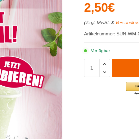
2,50
€
(Zzgl. MwSt. &
Versandkos
Artikelnummer: SUN-WM-
Verfügbar
Poster
DIN
A2
-
SunnySlush
-
Cocktail
Menge