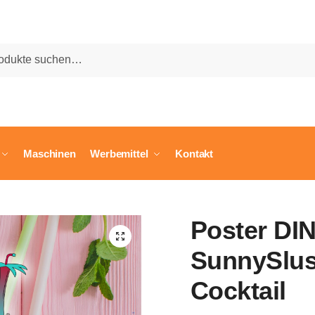
he
Maschinen
Werbemittel
Kontakt
l
Poster DIN
🔍
SunnySlus
Cocktail