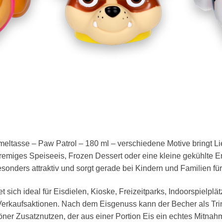
tasse – Paw Patrol – 180 ml – verschiedene Motive bringt Li
ges Speiseeis, Frozen Dessert oder eine kleine gekühlte Erf
onders attraktiv und sorgt gerade bei Kindern und Familien fü
sich ideal für Eisdielen, Kioske, Freizeitparks, Indoorspielplät
Verkaufsaktionen. Nach dem Eisgenuss kann der Becher als Tr
ner Zusatznutzen, der aus einer Portion Eis ein echtes Mitnah