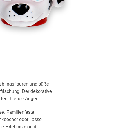
eblingsfiguren und süße
rischung: Der dekorative
r leuchtende Augen.
ze, Familienfeste,
inkbecher oder Tasse
me-Erlebnis macht.