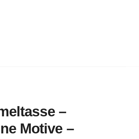
meltasse –
ene Motive –