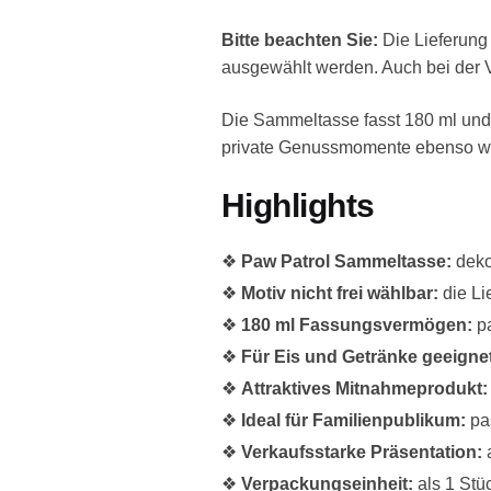
Bitte beachten Sie:
Die Lieferung 
ausgewählt werden. Auch bei der V
Die Sammeltasse fasst 180 ml und i
private Genussmomente ebenso wie 
Highlights
❖
Paw Patrol Sammeltasse:
deko
❖
Motiv nicht frei wählbar:
die Li
❖
180 ml Fassungsvermögen:
pa
❖
Für Eis und Getränke geeigne
❖
Attraktives Mitnahmeprodukt:
❖
Ideal für Familienpublikum:
pas
❖
Verkaufsstarke Präsentation:
a
❖
Verpackungseinheit:
als 1 Stüc