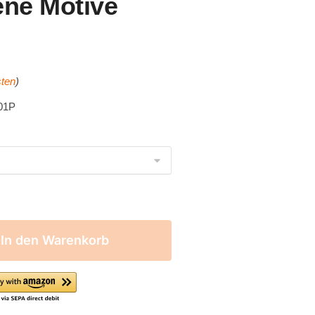
ene Motive
ten
)
01P
In den Warenkorb