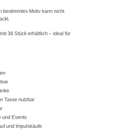
in bestimmtes Motiv kann nicht
ackt.
t 36 Stück erhältlich – ideal für
ven
tive
ränke
er Tasse nutzbar
or
e und Events
auf und Impulskäufe