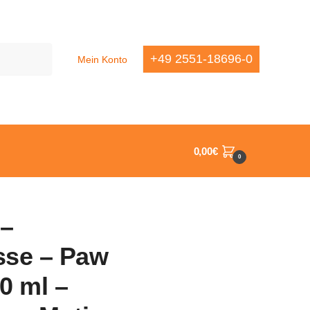
+49 2551-18696-0
Mein Konto
0,00
€
0
 –
se – Paw
80 ml –